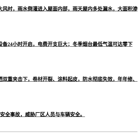
大风时，雨水倒灌进入屋面内部，雨天屋内多处漏水，大面积渗
设备24小时开启，电费开支巨大；冬季烟台最低气温可达零下
晒双重夹击下，卷材开裂、涂料起皮，防水彻底失效，年年修、
的安全事故，威胁厂区人员与车辆安全。