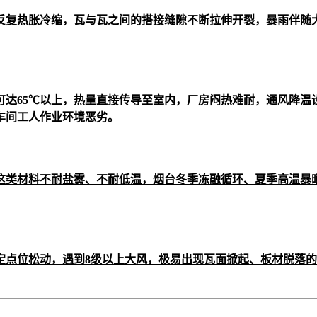
反复热胀冷缩，瓦与瓦之间的搭接缝隙不断拉伸开裂，暴雨伴随
达65℃以上，热量直接传导至室内，厂房闷热难耐，通风降温
车间工人作业环境恶劣。
这类材料不耐盐雾、不耐低温，烟台冬季冻融循环、夏季高温暴
定点位松动，遇到8级以上大风，极易出现瓦面掀起、板材脱落