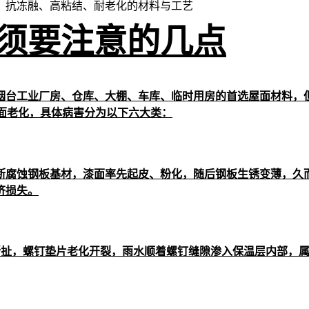
、抗冻融、高粘结、耐老化
的材料与工艺
须要注意的几点
烟台工业厂房、仓库、大棚、车库、临时用房的首选屋面材料，
会全面老化，具体病害分为以下六大类：
断腐蚀钢板基材，漆面率先起皮、粉化，随后钢板生锈变薄，久
济损失。
撕扯，螺钉垫片老化开裂，雨水顺着螺钉缝隙渗入保温层内部，