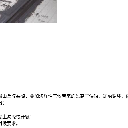
嵛山丘陵裂隙，叠加海洋性气候带来的
氯离子侵蚀、冻融循环、
出；
凝土易碱蚀开裂；
耐候要求。