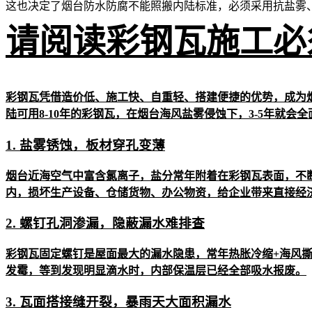
这也决定了烟台防水防腐不能照搬内陆标准，必须采用
抗盐雾
请阅读彩钢瓦施工必
彩钢瓦凭借造价低、施工快、自重轻、搭建便捷的优势，成为
陆可用8-10年的彩钢瓦，在烟台海风盐雾侵蚀下，3-5年就
1. 盐雾锈蚀，板材穿孔变薄
烟台近海空气中富含氯离子，盐分常年附着在彩钢瓦表面，不
内，损坏生产设备、仓储货物、办公物资，给企业带来直接经
2. 螺钉孔洞渗漏，隐蔽漏水难排查
彩钢瓦固定螺钉是屋面最大的漏水隐患，常年热胀冷缩+海风
发霉，等到发现明显滴水时，内部保温层已经全部吸水报废。
3. 瓦面搭接缝开裂，暴雨天大面积漏水