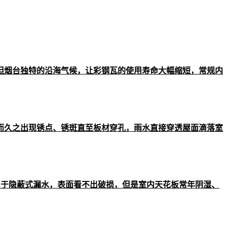
但烟台独特的沿海气候，让彩钢瓦的使用寿命大幅缩短，常规内
而久之出现锈点、锈斑直至板材穿孔，雨水直接穿透屋面滴落室
属于隐蔽式漏水，表面看不出破损，但是室内天花板常年阴湿、