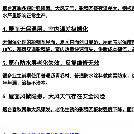
烟台夏季多短时强降雨、大风天气，彩钢瓦昼夜温差大，钢板
水严重影响正常生产。
4. 屋面无保温层，室内温差极端化
无保温处理的彩钢瓦屋面，夏季直面烈日暴晒，屋面表层温度可
10℃，寒风穿透彩钢板，室内热量快速流失，供暖成本翻倍，
5. 原有防水层老化失效，反复维修无效
很多业主前期使用普通沥青卷材、普通防水涂料做简易防水，
年年漏，治标不治本。
6. 屋面风掀隐患，大风天气存在安全风险
烟台春秋两季大风频发，老化生锈的彩钢瓦板材强度下降，固