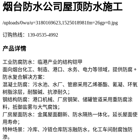
烟台防水公司屋顶防水施工
/uploads/0wu/u=3180169623,1525018981fm=26gp=0.jpg
订购热线：
139-0535-4992
产品详情
工业防腐防水：临港产业的结构铠甲
面向烟台化工、制造、港口、水务、电力等领域，提供
防腐 +
防水
复合解决方案：
混凝土防腐：污水池、水厂、管廊采用乙烯基酯、氰凝、环氧
树脂涂层，耐酸碱、抗渗耐久；
钢结构防腐：港口机械、厂房钢架、储罐管道采用重防腐涂
料，抵御盐雾与大气腐蚀；
厂房屋面防水：金属屋面翻新、防水隔热一体化，延长屋面使
用寿命；
特种场景：冷库、冷链仓库防冻融防水，化工车间耐腐蚀防
渗。